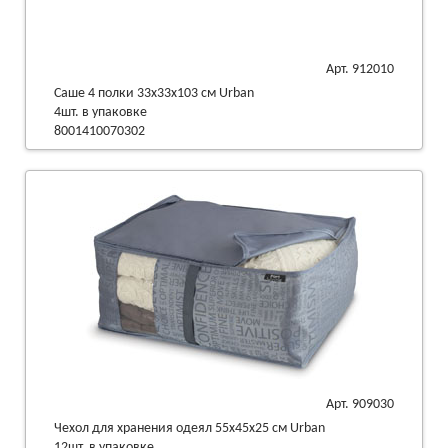
Арт. 912010
Саше 4 полки 33х33х103 см Urban
4шт. в упаковке
8001410070302
Арт. 909030
Чехол для хранения одеял 55х45х25 см Urban
12шт. в упаковке